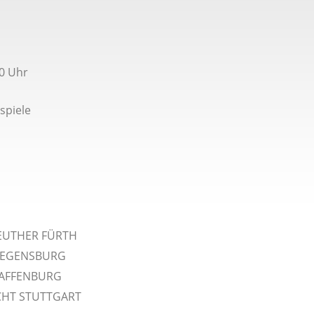
30 Uhr
spiele
EUTHER FÜRTH
REGENSBURG
HAFFENBURG
CHT STUTTGART