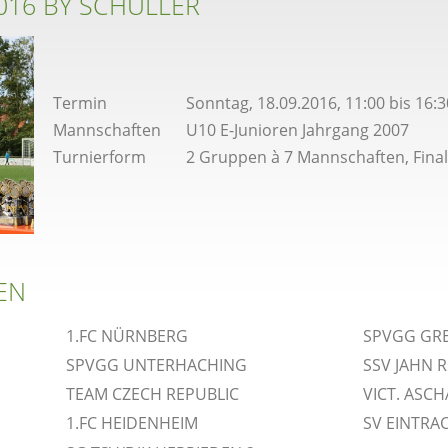
2016 BY SCHÜLLER
Termin
Sonntag, 18.09.2016, 11:00 bis 16:
Mannschaften
U10 E-Junioren Jahrgang 2007
Turnierform
2 Gruppen à 7 Mannschaften, Final
EN
1.FC NÜRNBERG
SPVGG GR
SPVGG UNTERHACHING
SSV JAHN 
TEAM CZECH REPUBLIC
VICT. ASC
1.FC HEIDENHEIM
SV EINTRA