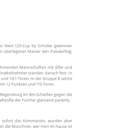
er Next-125-Cup by Schüller gewinnen
n überlegener Manier den Pokalerfolg.
lnehmenden Mannschaften mit Eifer und
inalteilnehmer standen danach fest: In
und 10:1 Toren. In der Gruppe B setzte
mit 12 Punkten und 7:0 Toren.
hn Regensburg im 8m-Schießen gegen die
afstöße der Fürther glänzend parierte.
n sofort das Kommando, wurden aber
en die Münchner, wer Herr im hause ist