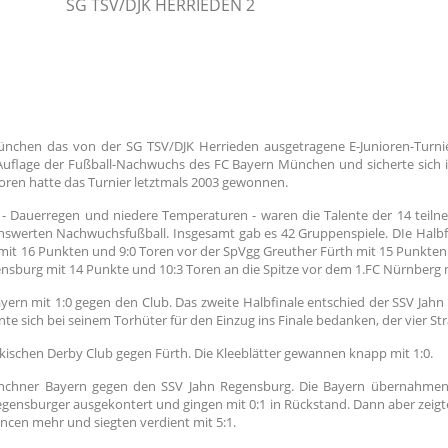
SG TSV/DJK HERRIEDEN 2
chen das von der SG TSV/DJK Herrieden ausgetragene E-Junioren-Turni
 Auflage der Fußball-Nachwuchs des FC Bayern München und sicherte sich i
ioren hatte das Turnier letztmals 2003 gewonnen.
 - Dauerregen und niedere Temperaturen - waren die Talente der 14 tei
enswerten Nachwuchsfußball. Insgesamt gab es 42 Gruppenspiele. DIe Halbf
t 16 Punkten und 9:0 Toren vor der SpVgg Greuther Fürth mit 15 Punkten 
gensburg mit 14 Punkte und 10:3 Toren an die Spitze vor dem 1.FC Nürnberg 
yern mit 1:0 gegen den Club. Das zweite Halbfinale entschied der SSV Ja
te sich bei seinem Torhüter für den Einzug ins Finale bedanken, der vier Str
nkischen Derby Club gegen Fürth. Die Kleeblätter gewannen knapp mit 1:0.
nchner Bayern gegen den SSV Jahn Regensburg. Die Bayern übernahme
egensburger ausgekontert und gingen mit 0:1 in Rückstand. Dann aber zeigt
ncen mehr und siegten verdient mit 5:1.