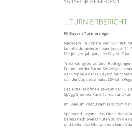
SG TSV/DJK HERRIEDEN 1
...TURNIERBERICHT
FC Bayern Turniersieger
Nachdem im Vorjahr der TSV 1860 Mün
konnte, dominierte heuer bei der 14.
Der jüngere Jahrgang der Bayern-E-Jun
Trotz widrigster äußerer Bedingungen
Freude bei der Sache. Sie zeigten seh
der Gruppe A der FC Bayern München mi
sich der Vorjahresfinalist SSV Jahn Re
Das erste Halbfinale gewann der FC Ba
SpVgg Greuther Fürth für sich und konn
Im Spiel um Platz 3 kam es so zum frä
Spannend begann das Finale der Mü
bereits nach zwei Minuten durch die R
und ließen den Oberpfälzern keine Cha