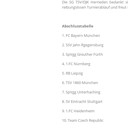
Die SG TSV/DJK Herrieden bedankt si
reibungslosen Turnierablauf und freut s
Abschlusstabelle
1. FC Bayern München
2. SSV Jahn Rgegensburg
3. SpVgg Greuther Fürth
4. 1.FC Nürnberg
5. RB Leipzig
6. TSV 1860 München
7. SpVgg Unterhaching
8. SV Eintracht Stuttgart
9. 1.FC Heidenheim
10. Team Czech Republic